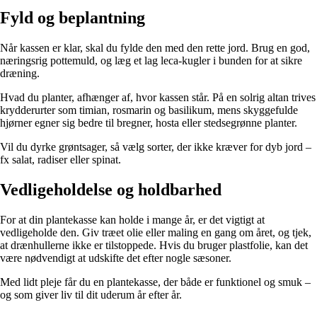
Fyld og beplantning
Når kassen er klar, skal du fylde den med den rette jord. Brug en god,
næringsrig pottemuld, og læg et lag leca-kugler i bunden for at sikre
dræning.
Hvad du planter, afhænger af, hvor kassen står. På en solrig altan trives
krydderurter som timian, rosmarin og basilikum, mens skyggefulde
hjørner egner sig bedre til bregner, hosta eller stedsegrønne planter.
Vil du dyrke grøntsager, så vælg sorter, der ikke kræver for dyb jord –
fx salat, radiser eller spinat.
Vedligeholdelse og holdbarhed
For at din plantekasse kan holde i mange år, er det vigtigt at
vedligeholde den. Giv træet olie eller maling en gang om året, og tjek,
at drænhullerne ikke er tilstoppede. Hvis du bruger plastfolie, kan det
være nødvendigt at udskifte det efter nogle sæsoner.
Med lidt pleje får du en plantekasse, der både er funktionel og smuk –
og som giver liv til dit uderum år efter år.