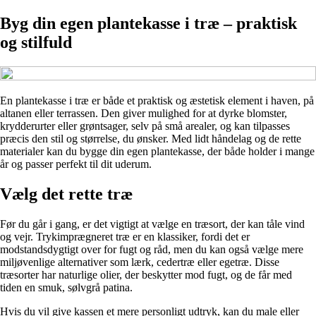
Byg din egen plantekasse i træ – praktisk
og stilfuld
En plantekasse i træ er både et praktisk og æstetisk element i haven, på
altanen eller terrassen. Den giver mulighed for at dyrke blomster,
krydderurter eller grøntsager, selv på små arealer, og kan tilpasses
præcis den stil og størrelse, du ønsker. Med lidt håndelag og de rette
materialer kan du bygge din egen plantekasse, der både holder i mange
år og passer perfekt til dit uderum.
Vælg det rette træ
Før du går i gang, er det vigtigt at vælge en træsort, der kan tåle vind
og vejr. Trykimprægneret træ er en klassiker, fordi det er
modstandsdygtigt over for fugt og råd, men du kan også vælge mere
miljøvenlige alternativer som lærk, cedertræ eller egetræ. Disse
træsorter har naturlige olier, der beskytter mod fugt, og de får med
tiden en smuk, sølvgrå patina.
Hvis du vil give kassen et mere personligt udtryk, kan du male eller