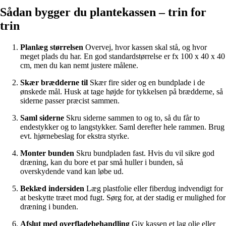
Sådan bygger du plantekassen – trin for
trin
Planlæg størrelsen
Overvej, hvor kassen skal stå, og hvor
meget plads du har. En god standardstørrelse er fx 100 x 40 x 40
cm, men du kan nemt justere målene.
Skær brædderne til
Skær fire sider og en bundplade i de
ønskede mål. Husk at tage højde for tykkelsen på brædderne, så
siderne passer præcist sammen.
Saml siderne
Skru siderne sammen to og to, så du får to
endestykker og to langstykker. Saml derefter hele rammen. Brug
evt. hjørnebeslag for ekstra styrke.
Monter bunden
Skru bundpladen fast. Hvis du vil sikre god
dræning, kan du bore et par små huller i bunden, så
overskydende vand kan løbe ud.
Beklæd indersiden
Læg plastfolie eller fiberdug indvendigt for
at beskytte træet mod fugt. Sørg for, at der stadig er mulighed for
dræning i bunden.
Afslut med overfladebehandling
Giv kassen et lag olie eller