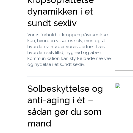
dynamikken i et
sundt sexliv
Vores forhold til kroppen påvirker ikke
kun, hvordan vi ser os selv, men også
hvordan vi møder vores partner. Læs,
hvordan selvtillid, tryghed og åben
kommunikation kan styrke både nærvær
og nydelse i et sundt sexliv.
Solbeskyttelse og
anti-aging i ét –
sådan gør du som
mand