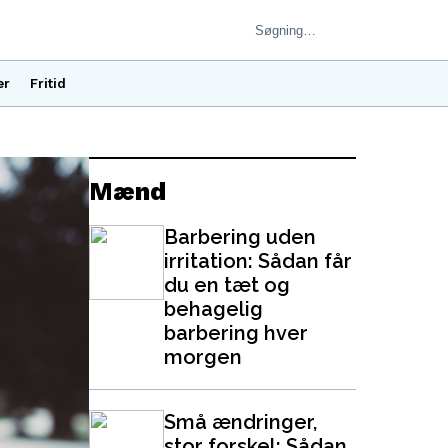
er
Fritid
Mænd
Barbering uden
irritation: Sådan får
du en tæt og
behagelig
barbering hver
morgen
Små ændringer,
stor forskel: Sådan