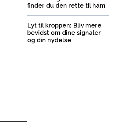
finder du den rette til ham
Lyt til kroppen: Bliv mere
bevidst om dine signaler
og din nydelse