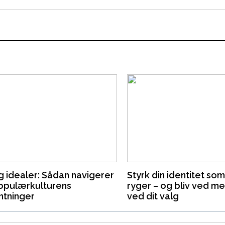
g idealer: Sådan navigerer
Styrk din identitet som
populærkulturens
ryger – og bliv ved me
ntninger
ved dit valg