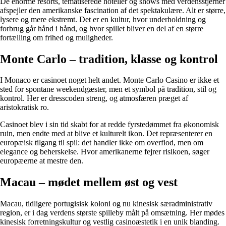
De enorme resorts, tematiserede hoteller og shows med verdensstjerner
afspejler den amerikanske fascination af det spektakulære. Alt er større,
lysere og mere ekstremt. Det er en kultur, hvor underholdning og
forbrug går hånd i hånd, og hvor spillet bliver en del af en større
fortælling om frihed og muligheder.
Monte Carlo – tradition, klasse og kontrol
I Monaco er casinoet noget helt andet. Monte Carlo Casino er ikke et
sted for spontane weekendgæster, men et symbol på tradition, stil og
kontrol. Her er dresscoden streng, og atmosfæren præget af
aristokratisk ro.
Casinoet blev i sin tid skabt for at redde fyrstedømmet fra økonomisk
ruin, men endte med at blive et kulturelt ikon. Det repræsenterer en
europæisk tilgang til spil: det handler ikke om overflod, men om
elegance og beherskelse. Hvor amerikanerne fejrer risikoen, søger
europæerne at mestre den.
Macau – mødet mellem øst og vest
Macau, tidligere portugisisk koloni og nu kinesisk særadministrativ
region, er i dag verdens største spilleby målt på omsætning. Her mødes
kinesisk forretningskultur og vestlig casinoæstetik i en unik blanding.