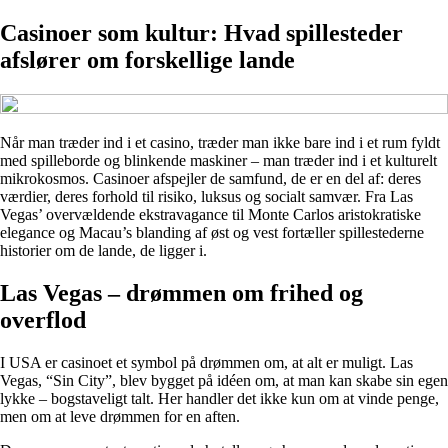
Casinoer som kultur: Hvad spillesteder
afslører om forskellige lande
Når man træder ind i et casino, træder man ikke bare ind i et rum fyldt
med spilleborde og blinkende maskiner – man træder ind i et kulturelt
mikrokosmos. Casinoer afspejler de samfund, de er en del af: deres
værdier, deres forhold til risiko, luksus og socialt samvær. Fra Las
Vegas’ overvældende ekstravagance til Monte Carlos aristokratiske
elegance og Macau’s blanding af øst og vest fortæller spillestederne
historier om de lande, de ligger i.
Las Vegas – drømmen om frihed og
overflod
I USA er casinoet et symbol på drømmen om, at alt er muligt. Las
Vegas, “Sin City”, blev bygget på idéen om, at man kan skabe sin egen
lykke – bogstaveligt talt. Her handler det ikke kun om at vinde penge,
men om at leve drømmen for en aften.