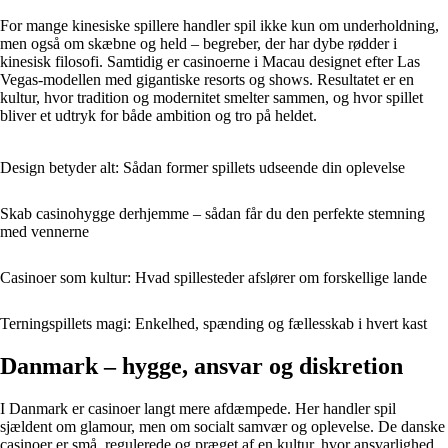
For mange kinesiske spillere handler spil ikke kun om underholdning,
men også om skæbne og held – begreber, der har dybe rødder i
kinesisk filosofi. Samtidig er casinoerne i Macau designet efter Las
Vegas-modellen med gigantiske resorts og shows. Resultatet er en
kultur, hvor tradition og modernitet smelter sammen, og hvor spillet
bliver et udtryk for både ambition og tro på heldet.
Design betyder alt: Sådan former spillets udseende din oplevelse
Skab casinohygge derhjemme – sådan får du den perfekte stemning
med vennerne
Casinoer som kultur: Hvad spillesteder afslører om forskellige lande
Terningspillets magi: Enkelhed, spænding og fællesskab i hvert kast
Danmark – hygge, ansvar og diskretion
I Danmark er casinoer langt mere afdæmpede. Her handler spil
sjældent om glamour, men om socialt samvær og oplevelse. De danske
casinoer er små, regulerede og præget af en kultur, hvor ansvarlighed