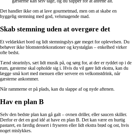
gæsterne kan selv tage, og du slipper for at anrette alt.
Det handler ikke om at lave gourmetmad, men om at skabe en
hyggelig stemning med god, velsmagende mad.
Skab stemning uden at overgøre det
Et veldækket bord og lidt stemningslys gør meget for oplevelsen. Du
behøver ikke blomsterdekorationer og krystalglas – enkelhed virker
ofte bedst.
Tænd stearinlys, sæt lidt musik på, og sørg for, at der er ryddet op i de
rum, gæsterne skal opholde sig i. Hvis du vil gøre lidt ekstra, kan du
lægge små kort med menuen eller servere en velkomstdrink, når
gæsterne ankommer.
Når rammerne er på plads, kan du slappe af og nyde aftenen.
Hav en plan B
Selv den bedste plan kan gå galt – ovnen driller, eller saucen skiller.
Derfor er det en god idé at have en plan B. Det kan være en hurtig
pastaret, en færdig dessert i fryseren eller lidt ekstra brød og ost, hvis
noget mislykkes.