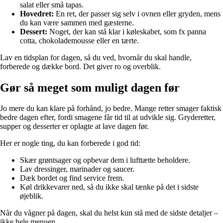
salat eller små tapas.
Hovedret:
En ret, der passer sig selv i ovnen eller gryden, mens
du kan være sammen med gæsterne.
Dessert:
Noget, der kan stå klar i køleskabet, som fx panna
cotta, chokolademousse eller en tærte.
Lav en tidsplan for dagen, så du ved, hvornår du skal handle,
forberede og dække bord. Det giver ro og overblik.
Gør så meget som muligt dagen før
Jo mere du kan klare på forhånd, jo bedre. Mange retter smager faktisk
bedre dagen efter, fordi smagene får tid til at udvikle sig. Gryderetter,
supper og desserter er oplagte at lave dagen før.
Her er nogle ting, du kan forberede i god tid:
Skær grøntsager og opbevar dem i lufttætte beholdere.
Lav dressinger, marinader og saucer.
Dæk bordet og find service frem.
Køl drikkevarer ned, så du ikke skal tænke på det i sidste
øjeblik.
Når du vågner på dagen, skal du helst kun stå med de sidste detaljer –
ikke hele menuen.