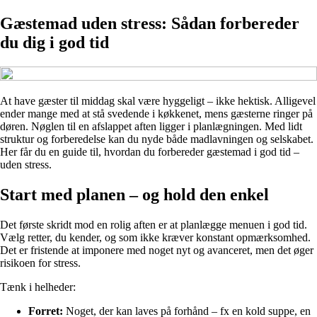
Gæstemad uden stress: Sådan forbereder
du dig i god tid
At have gæster til middag skal være hyggeligt – ikke hektisk. Alligevel
ender mange med at stå svedende i køkkenet, mens gæsterne ringer på
døren. Nøglen til en afslappet aften ligger i planlægningen. Med lidt
struktur og forberedelse kan du nyde både madlavningen og selskabet.
Her får du en guide til, hvordan du forbereder gæstemad i god tid –
uden stress.
Start med planen – og hold den enkel
Det første skridt mod en rolig aften er at planlægge menuen i god tid.
Vælg retter, du kender, og som ikke kræver konstant opmærksomhed.
Det er fristende at imponere med noget nyt og avanceret, men det øger
risikoen for stress.
Tænk i helheder:
Forret:
Noget, der kan laves på forhånd – fx en kold suppe, en