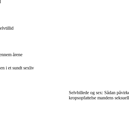
l
lvtillid
gennem årene
n i et sundt sexliv
Selvbillede og sex: Sådan påvirk
kropsopfattelse mandens seksuelle