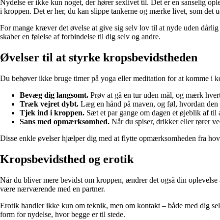
Nydelse er ikke kun noget, der hører sexlivet til. Det er en sanselig ople
i kroppen. Det er her, du kan slippe tankerne og mærke livet, som det ud
For mange kræver det øvelse at give sig selv lov til at nyde uden dårli
skaber en følelse af forbindelse til dig selv og andre.
Øvelser til at styrke kropsbevidstheden
Du behøver ikke bruge timer på yoga eller meditation for at komme i k
Bevæg dig langsomt.
Prøv at gå en tur uden mål, og mærk hvert
Træk vejret dybt.
Læg en hånd på maven, og føl, hvordan den 
Tjek ind i kroppen.
Sæt et par gange om dagen et øjeblik af til
Sans med opmærksomhed.
Når du spiser, drikker eller rører v
Disse enkle øvelser hjælper dig med at flytte opmærksomheden fra hove
Kropsbevidsthed og erotik
Når du bliver mere bevidst om kroppen, ændrer det også din oplevelse af
være nærværende med en partner.
Erotik handler ikke kun om teknik, men om kontakt – både med dig selv
form for nydelse, hvor begge er til stede.