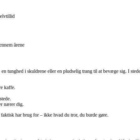
lvtillid
gennem årene
 en tunghed i skuldrene eller en pludselig trang til at bevæge sig. I ste
e kaffe.
stede.
er nærer dig.
 faktisk har brug for – ikke hvad du tror, du burde gøre.