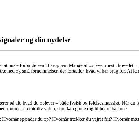
signaler og din nydelse
 at miste forbindelsen til kroppen. Mange af os lever mest i hovedet – 
 træthed og små fornemmelser, der fortæller, hvad vi har brug for. At l
erer på alt, hvad du oplever – både fysisk og følelsesmæssigt. Når du igno
en rummer en intuitiv viden, som kan guide dig til bedre balance.
er: Hvornår spænder du op? Hvornår trækker du vejret frit? Hvornår mær