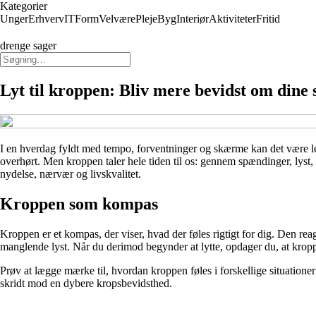
Kategorier
Unger
Erhverv
IT
Form
Velvære
Pleje
Byg
Interiør
Aktiviteter
Fritid
drenge sager
Lyt til kroppen: Bliv mere bevidst om dine 
I en hverdag fyldt med tempo, forventninger og skærme kan det være let
overhørt. Men kroppen taler hele tiden til os: gennem spændinger, lyst,
nydelse, nærvær og livskvalitet.
Kroppen som kompas
Kroppen er et kompas, der viser, hvad der føles rigtigt for dig. Den reag
manglende lyst. Når du derimod begynder at lytte, opdager du, at kropp
Prøv at lægge mærke til, hvordan kroppen føles i forskellige situation
skridt mod en dybere kropsbevidsthed.