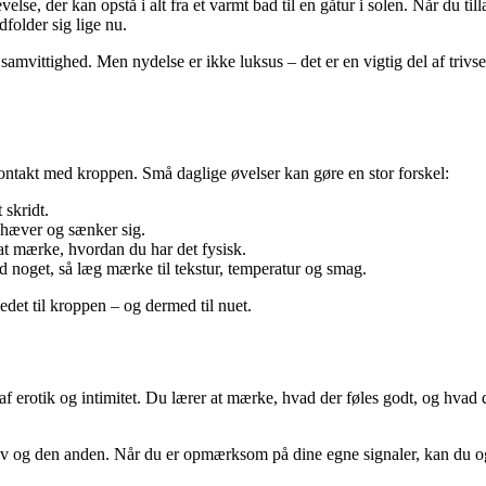
velse, der kan opstå i alt fra et varmt bad til en gåtur i solen. Når du ti
folder sig lige nu.
g samvittighed. Men nydelse er ikke luksus – det er en vigtig del af tri
ontakt med kroppen. Små daglige øvelser kan gøre en stor forskel:
 skridt.
hæver og sænker sig.
 at mærke, hvordan du har det fysisk.
ed noget, så læg mærke til tekstur, temperatur og smag.
det til kroppen – og dermed til nuet.
 erotik og intimitet. Du lærer at mærke, hvad der føles godt, og hvad d
 og den anden. Når du er opmærksom på dine egne signaler, kan du også