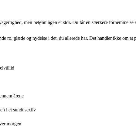
nysgerrighed, men belønningen er stor. Du får en stærkere fornemmelse a
nde ro, glæde og nydelse i det, du allerede har. Det handler ikke om at
lvtillid
gennem årene
n i et sundt sexliv
hver morgen