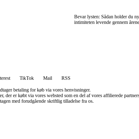
Bevar lysten: Sådan holder du n
intimiteten levende gennem åren
terest
TikTok
Mail
RSS
dtager betaling for køb via vores henvisninger.
ter, der er købt via vores websted som en del af vores affilierede partn
tagen med forudgående skriftlig tilladelse fra os.