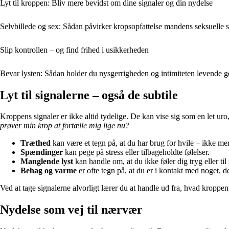
Lyt til kroppen: Bliv mere bevidst om dine signaler og din nydelse
Selvbillede og sex: Sådan påvirker kropsopfattelse mandens seksuelle se
Slip kontrollen – og find frihed i usikkerheden
Bevar lysten: Sådan holder du nysgerrigheden og intimiteten levende 
Lyt til signalerne – også de subtile
Kroppens signaler er ikke altid tydelige. De kan vise sig som en let uro,
prøver min krop at fortælle mig lige nu?
Træthed
kan være et tegn på, at du har brug for hvile – ikke mer
Spændinger
kan pege på stress eller tilbageholdte følelser.
Manglende lyst
kan handle om, at du ikke føler dig tryg eller til 
Behag og varme
er ofte tegn på, at du er i kontakt med noget, d
Ved at tage signalerne alvorligt lærer du at handle ud fra, hvad kroppen
Nydelse som vej til nærvær