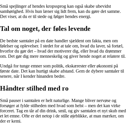
Små spejlinger af hendes kropssprog kan også skabe ubevidst
samhørighed. Hvis hun læner sig lidt frem, kan du gøre det samme.
Det viser, at du er til stede og følger hendes energi.
Tal om noget, der føles levende
De bedste samtaler på en date handler sjældent om fakta, men om
følelser og oplevelser. I stedet for at tale om, hvad du laver, så fortæl,
hvorfor du gør det – hvad der motiverer dig, eller hvad du drømmer
om. Det gør dig mere menneskelig og giver hende noget at relatere til.
Undgå for tunge emner som politik, ekskærester eller økonomi på
første date. Det kan hurtigt skabe afstand. Gem de dybere samtaler til
senere, når I kender hinanden bedre.
Håndter stilhed med ro
Små pauser i samtalen er helt naturlige. Mange bliver nervøse og
forsøger at fylde stilheden med hvad som helst – men det kan virke
forceret. Tag en tår af din drink, smil, og giv samtalen et nyt skub med
et let emne. Ofte er det netop i de stille øjeblikke, at man mærker, om
der er kemi.