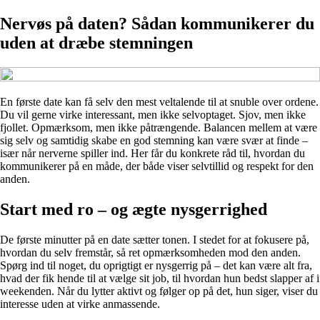
Nervøs på daten? Sådan kommunikerer du
uden at dræbe stemningen
En første date kan få selv den mest veltalende til at snuble over ordene.
Du vil gerne virke interessant, men ikke selvoptaget. Sjov, men ikke
fjollet. Opmærksom, men ikke påtrængende. Balancen mellem at være
sig selv og samtidig skabe en god stemning kan være svær at finde –
især når nerverne spiller ind. Her får du konkrete råd til, hvordan du
kommunikerer på en måde, der både viser selvtillid og respekt for den
anden.
Start med ro – og ægte nysgerrighed
De første minutter på en date sætter tonen. I stedet for at fokusere på,
hvordan du selv fremstår, så ret opmærksomheden mod den anden.
Spørg ind til noget, du oprigtigt er nysgerrig på – det kan være alt fra,
hvad der fik hende til at vælge sit job, til hvordan hun bedst slapper af i
weekenden. Når du lytter aktivt og følger op på det, hun siger, viser du
interesse uden at virke anmassende.