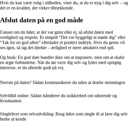
Hvis du kan være rolig i stilheden, viser du, at du er tryg i dig selv – og
det er en kvalitet, der virker tiltrækkende.
Afslut daten på en god måde
Uanset om du føler, at der var gnist eller ej, så afslut daten med
venlighed og respekt. Et simpelt “Det var hyggeligt at møde dig” eller
“Tak for en god aften” efterlader et positivt indtryk. Hvis du gerne vil
ses igen, så sig det direkte – ærlighed er mere attraktivt end spil.
Og husk: En god date handler ikke om at imponere, men om at skabe
en ægte forbindelse. Når du tør være dig selv og lytter med oprigtig
interesse, er du allerede godt på vej.
Nervøs på daten? Sådan kommunikerer du uden at dræbe stemningen
Selvtillid online: Sådan håndterer du usikkerhed om udseende og
livssituation
Singlelivet som selvudvikling: Brug tiden som single til at lære dig selv
bedre at kende