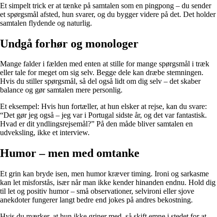
Et simpelt trick er at tænke på samtalen som en pingpong – du sender
et spørgsmål afsted, hun svarer, og du bygger videre på det. Det holder
samtalen flydende og naturlig.
Undgå forhør og monologer
Mange falder i fælden med enten at stille for mange spørgsmål i træk
eller tale for meget om sig selv. Begge dele kan dræbe stemningen.
Hvis du stiller spørgsmål, så del også lidt om dig selv – det skaber
balance og gør samtalen mere personlig.
Et eksempel: Hvis hun fortæller, at hun elsker at rejse, kan du svare:
“Det gør jeg også – jeg var i Portugal sidste år, og det var fantastisk.
Hvad er dit yndlingsrejsemål?” På den måde bliver samtalen en
udveksling, ikke et interview.
Humor – men med omtanke
Et grin kan bryde isen, men humor kræver timing. Ironi og sarkasme
kan let misforstås, især når man ikke kender hinanden endnu. Hold dig
til let og positiv humor – små observationer, selvironi eller sjove
anekdoter fungerer langt bedre end jokes på andres bekostning.
Hvis du mærker, at hun ikke griner med, så skift emne i stedet for at