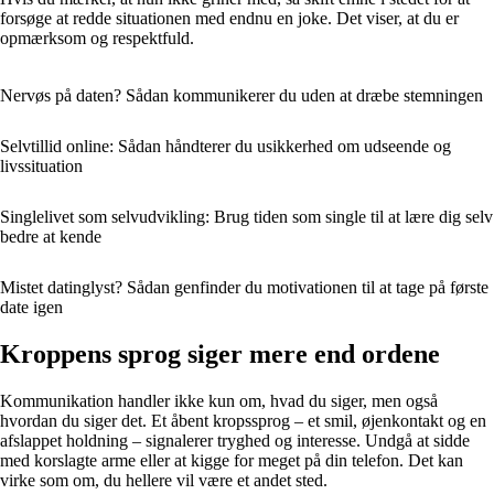
forsøge at redde situationen med endnu en joke. Det viser, at du er
opmærksom og respektfuld.
Nervøs på daten? Sådan kommunikerer du uden at dræbe stemningen
Selvtillid online: Sådan håndterer du usikkerhed om udseende og
livssituation
Singlelivet som selvudvikling: Brug tiden som single til at lære dig selv
bedre at kende
Mistet datinglyst? Sådan genfinder du motivationen til at tage på første
date igen
Kroppens sprog siger mere end ordene
Kommunikation handler ikke kun om, hvad du siger, men også
hvordan du siger det. Et åbent kropssprog – et smil, øjenkontakt og en
afslappet holdning – signalerer tryghed og interesse. Undgå at sidde
med korslagte arme eller at kigge for meget på din telefon. Det kan
virke som om, du hellere vil være et andet sted.