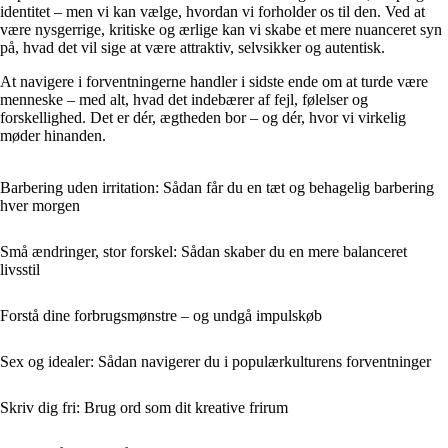
identitet – men vi kan vælge, hvordan vi forholder os til den. Ved at
være nysgerrige, kritiske og ærlige kan vi skabe et mere nuanceret syn
på, hvad det vil sige at være attraktiv, selvsikker og autentisk.
At navigere i forventningerne handler i sidste ende om at turde være
menneske – med alt, hvad det indebærer af fejl, følelser og
forskellighed. Det er dér, ægtheden bor – og dér, hvor vi virkelig
møder hinanden.
Barbering uden irritation: Sådan får du en tæt og behagelig barbering
hver morgen
Små ændringer, stor forskel: Sådan skaber du en mere balanceret
livsstil
Forstå dine forbrugsmønstre – og undgå impulskøb
Sex og idealer: Sådan navigerer du i populærkulturens forventninger
Skriv dig fri: Brug ord som dit kreative frirum