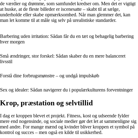
de værdier og drømme, som samfundet kredser om. Men det er vigtigt
at huske, at de fleste billeder er iscenesatte – skabt til at sælge,
underholde eller skabe opmærksomhed. Når man glemmer det, kan
man let komme til at måle sig selv på urealistiske standarder.
Barbering uden irritation: Sådan får du en tæt og behagelig barbering
hver morgen
Små ændringer, stor forskel: Sådan skaber du en mere balanceret
livsstil
Forstå dine forbrugsmønstre – og undgå impulskøb
Sex og idealer: Sådan navigerer du i populærkulturens forventninger
Krop, præstation og selvtillid
I dag er kroppen blevet et projekt. Fitness, kost og udseende fylder
mere end nogensinde, og sociale medier gør det let at sammenligne sig
med andre. For mange mænd og kvinder bliver kroppen et symbol på
kontrol og succes – men også en kilde til usikkerhed.