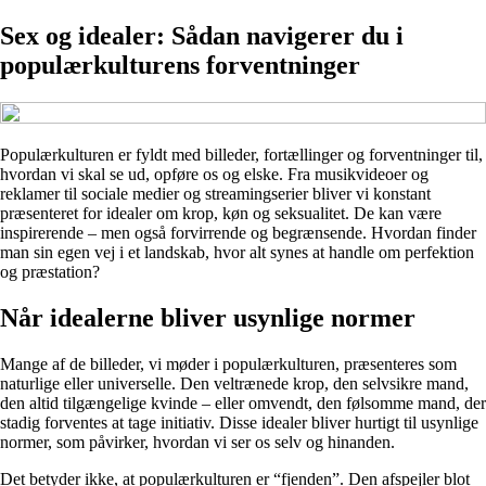
Sex og idealer: Sådan navigerer du i
populærkulturens forventninger
Populærkulturen er fyldt med billeder, fortællinger og forventninger til,
hvordan vi skal se ud, opføre os og elske. Fra musikvideoer og
reklamer til sociale medier og streamingserier bliver vi konstant
præsenteret for idealer om krop, køn og seksualitet. De kan være
inspirerende – men også forvirrende og begrænsende. Hvordan finder
man sin egen vej i et landskab, hvor alt synes at handle om perfektion
og præstation?
Når idealerne bliver usynlige normer
Mange af de billeder, vi møder i populærkulturen, præsenteres som
naturlige eller universelle. Den veltrænede krop, den selvsikre mand,
den altid tilgængelige kvinde – eller omvendt, den følsomme mand, der
stadig forventes at tage initiativ. Disse idealer bliver hurtigt til usynlige
normer, som påvirker, hvordan vi ser os selv og hinanden.
Det betyder ikke, at populærkulturen er “fjenden”. Den afspejler blot