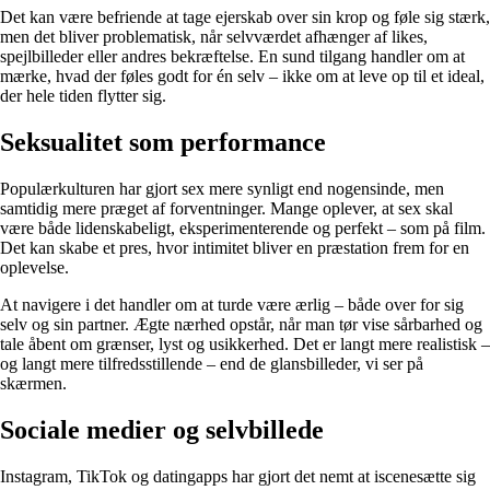
Det kan være befriende at tage ejerskab over sin krop og føle sig stærk,
men det bliver problematisk, når selvværdet afhænger af likes,
spejlbilleder eller andres bekræftelse. En sund tilgang handler om at
mærke, hvad der føles godt for én selv – ikke om at leve op til et ideal,
der hele tiden flytter sig.
Seksualitet som performance
Populærkulturen har gjort sex mere synligt end nogensinde, men
samtidig mere præget af forventninger. Mange oplever, at sex skal
være både lidenskabeligt, eksperimenterende og perfekt – som på film.
Det kan skabe et pres, hvor intimitet bliver en præstation frem for en
oplevelse.
At navigere i det handler om at turde være ærlig – både over for sig
selv og sin partner. Ægte nærhed opstår, når man tør vise sårbarhed og
tale åbent om grænser, lyst og usikkerhed. Det er langt mere realistisk –
og langt mere tilfredsstillende – end de glansbilleder, vi ser på
skærmen.
Sociale medier og selvbillede
Instagram, TikTok og datingapps har gjort det nemt at iscenesætte sig