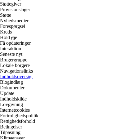
Støttegiver
Provisionstager
Støtte
Nyhedsmedier
Forespørgsel
Kreds
Hold øje
Få opdateringer
Interaktion
Seneste nyt
Brugergruppe
Lokale borgere
Navigationslinks
Indholdsoversigt
Blogindlæg
Dokumenter
Update
Indholdskilde
Lovgivning
Internetcookies
Fortrolighedspolitik
Rettighedsforhold
Betingelser
Tilpasning
Klimaansvar