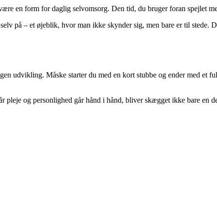
re en form for daglig selvomsorg. Den tid, du bruger foran spejlet med t
 selv på – et øjeblik, hvor man ikke skynder sig, men bare er til stede
gen udvikling. Måske starter du med en kort stubbe og ender med et fuld
når pleje og personlighed går hånd i hånd, bliver skægget ikke bare en de