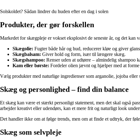
Solskoldet? Sådan lindrer du huden efter en dag i solen
Produkter, der gør forskellen
Markedet for skægpleje er vokset eksplosivt de seneste år, og det kan v
Skægolie:
Fugter både hår og hud, reducerer kløe og giver glans
Skægbalsam:
Giver hold og form, især til længere skæg.
Skægshampoo:
Renser uden at udtørre – almindelig shampoo k
Kam eller børste:
Fordeler olien jævnt og hjælper med at forme
Vælg produkter med naturlige ingredienser som arganolie, jojoba eller s
Skæg og personlighed – find din balance
Et skæg kan være et stærkt personligt statement, men det skal også passe 
arbejder kreativt eller udendørs, kan et mere frit og naturligt look unders
Det handler ikke om at følge trends, men om at finde et udtryk, der føl
Skæg som selvpleje