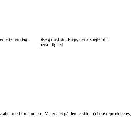
n efter en dag i
Skæg med stil: Pleje, der afspejler din
personlighed
erskaber med forhandlere. Materialet på denne side må ikke reproduceres,