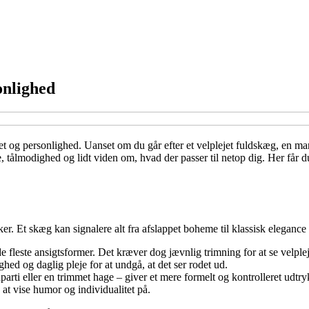
onlighed
titet og personlighed. Uanset om du går efter et velplejet fuldskæg, en ma
tålmodighed og lidt viden om, hvad der passer til netop dig. Her får du 
r. Et skæg kan signalere alt fra afslappet boheme til klassisk elegance e
e fleste ansigtsformer. Det kræver dog jævnlig trimning for at se velplej
ed og daglig pleje for at undgå, at det ser rodet ud.
parti eller en trimmet hage – giver et mere formelt og kontrolleret udtry
t vise humor og individualitet på.