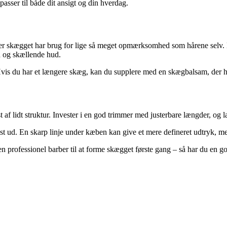
 passer til både dit ansigt og din hverdag.
kægget har brug for lige så meget opmærksomhed som hårene selv. Brug
d og skællende hud.
 Hvis du har et længere skæg, kan du supplere med en skægbalsam, der h
f lidt struktur. Invester i en god trimmer med justerbare længder, og lær 
 ud. En skarp linje under kæben kan give et mere defineret udtryk, me
en professionel barber til at forme skægget første gang – så har du en 