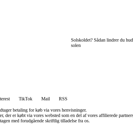
Solskoldet? Sådan lindrer du hude
solen
terest
TikTok
Mail
RSS
dtager betaling for køb via vores henvisninger.
ter, der er købt via vores websted som en del af vores affilierede partn
tagen med forudgående skriftlig tilladelse fra os.