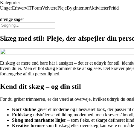
Kategorier
Unger
Erhverv
IT
Form
Velvære
Pleje
Byg
Interiør
Aktiviteter
Fritid
drenge sager
Skæg med stil: Pleje, der afspejler din pers
Et skæg er mere end bare hår i ansigtet – det er et udtryk for stil, iden
hvem du er. Men et flot skæg kommer ikke af sig selv. Det kræver pleje, 
forlængelse af din personlighed.
Kend dit skæg – og din stil
Før du griber trimmeren, er det værd at overveje, hvilket udtryk du ønske
Kort stubbe
giver et moderne og ubesværet look, der passer til d
Fuldskæg
udstråler selvtillid og modenhed, men kræver tålmodigh
Skæg med markante linjer
– som f.eks. et skarpt defineret kind
Kreative former
som fipskæg eller overskæg kan være en måde a