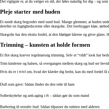
Det vigtigste er, at du vælger en stil, der føles naturlig for dig – og som
Pleje starter med huden
Et sundt skæg begynder med sund hud. Mange glemmer, at huden under s
derefter en fugtighedscreme eller skægolie. Det forebygger kløe, tørhe
Skægolie har den ekstra fordel, at den blødgør hårene og giver glans.
Trimning – kunsten at holde formen
Et flot skæg kræver regelmæssig trimning. Selv et “vildt” look har bedst a
Trim kinderne og halsen, så overgangen mellem skæg og hud ser bevidst
Hvis du er i tvivl om, hvad der klæder dig bedst, kan du med fordel få 
Duft som gave: Sådan finder du den rette til ham
Solbeskyttelse og anti-aging i ét – sådan gør du som mand
Barbering til sensitiv hud: Sådan tilpasser du rutinen med alderen